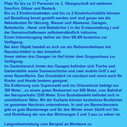
Platz für bis zu 17 Personen im 1. Obergeschoß mit weiterem
Geschirr, Gläser und Besteck.
Bis zu 2 Kinderreisebetten und bis zu 2 Kinderhochstühle können
auf Bestellung bereit gestellt werden und sind genau wie die
Nebenkosten für Heizung, Wasser und Abwasser, Garagen,
Bettwäsche , Hand- und Badetücher ( in der Erstausstattung ) und
der Gemeinschaftsraum selbstverständlich inklusive.
Einen Internetzugang stellen wir über WLAN kostenlos zur
Verfügung.
Bei dem Objekt handelt es sich um ein Reihenmittelhaus mit
Hausdurchfahrt in den Innenhof.
Ihnen stehen drei Garagen im Hof hinter dem Gruppenhaus zur
Verfügung.
Im Gartenbereich hinter den Garagen befinden sich Tische und
Gartenstühle sowie Sonnenschirme und zwei mobile Grill´s auf
einer Rasenfläche. Das Grundstück ist umzäunt und somit auch für
Kinder und Hunde bestens geeignet.
Die Entfernung zum Supermarkt und ins Ortszentrum beträgt nur
300 Meter , zu einem guten Restaurant nur 600 Meter, zum Bahnhof
der Harzquerbahn 1100 Meter. Eine Bushaltestelle befindet sich in
unmittelbarer Nähe. Mit der Kurkarte können kostenlose Busfahrten
im gesamten Harzkreis unternehmen. In und um Benneckenstein
gibt es gute Wanderwege und für den Winter einen Skilift mit Ski-
und Rodelhang der von den Wohnungen 2 und 3 aus zu sehen ist.
Langzeitvermietung zum Beispiel an Monteure zu