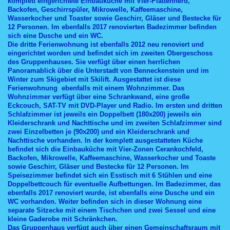
komplett eingerichtete Einbauküche mit Vier-Plattenherd,
Backofen, Geschirrspüler, Mikrowelle, Kaffeemaschine,
Wasserkocher und Toaster sowie Geschirr, Gläser und Bestecke für
12 Personen. Im ebenfalls 2017 renovierten Badezimmer befinden
sich eine Dusche und ein WC.
Die dritte Ferienwohnung ist ebenfalls 2012 neu renoviert und
eingerichtet worden und befindet sich im zweiten Obergeschoss
des Gruppenhauses. Sie verfügt über einen herrlichen
Panoramablick über die Unterstadt von Benneckenstein und im
Winter zum Skigebiet mit Skilift. Ausgestattet ist diese
Ferienwohnung ebenfalls mit einem Wohnzimmer. Das
Wohnzimmer verfügt über eine Schrankwand, eine große
Eckcouch, SAT-TV mit DVD-Player und Radio. Im ersten und dritten
Schlafzimmer ist jeweils ein Doppelbett (180x200) jeweils ein
Kleiderschrank und Nachttische und im zweiten Schlafzimmer sind
zwei Einzelbetten je (90x200) und ein Kleiderschrank und
Nachttische vorhanden. In der komplett ausgestatteten Küche
befindet sich die Einbauküche mit Vier-Zonen Cerankochfeld,
Backofen, Mikrowelle, Kaffeemaschine, Wasserkocher und Toaste
sowie Geschirr, Gläser und Bestecke für 12 Personen. Im
Speisezimmer befindet sich ein Esstisch mit 6 Stühlen und eine
Doppelbettcouch für eventuelle Aufbettungen. Im Badezimmer, das
ebenfalls 2017 renoviert wurde, ist ebenfalls eine Dusche und ein
WC vorhanden. Weiter befinden sich in dieser Wohnung eine
separate Sitzecke mit einem Tischchen und zwei Sessel und eine
kleine Gaderobe mit Schränkchen.
Das Gruppenhaus verfügt auch über einen Gemeinschaftsraum mit