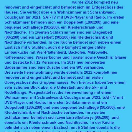
wurde 2012 komplett neu
renoviert und eingerichtet und befindet sich im Erdgeschoss des
Hauses. Sie verfügt über ein Wohnzimmer mit Schrankwand,
Couchgarnitur 3/2/1, SAT-TV mit DVD-Player und Radio. Im ersten
Schlafzimmer befinden sich ein Doppelbett (180x200) und eine
bequeme Schlafliege (90x200), ein Kleiderschrank und
Nachttische. Im zweiten Schlafzimmer sind ein Etagenbett
(90x200) und ein Einzelbett (90x200) ein Kleiderschrank und
Nachttische vorhanden. In der Küche befindet sich neben einem
Esstisch mit 6 Stühlen, auch die komplett eingerichtete
Einbauküche mit Vier-Plattenherd, Backofen, Mikrowelle,
Kaffeemaschine, Wasserkocher und Toaster sowie Geschirr, Gläser
und Bestecke für 12 Personen. Im 2017 neu renovierten
Badezimmer sind eine Dusche und ein WC vorhanden.
Die zweite Ferienwohnung wurde ebenfalls 2012 komplett neu
renoviert und eingerichtet und befindet sich im ersten
Obergeschoss des Gruppenhauses. Von hier aus haben Sie einem
sehr schönen Blick über die Unterstadt und die Ski- und
Rodelhänge. Ausgestattet ist die Ferienwohnung mit einem
Wohnzimmer mit Schrankwand, Couchgarnitur 3/2/1, SAT-TV mit
DVD-Player und Radio. Im ersten Schlafzimmer sind ein
Doppelbett (180x200) und eine bequeme Schlafliege (90x200), eine
Kleiderschrank und Nachttische vorhanden. Im zweiten
Schlafzimmer befinden sich zwei Einzelbetten je (90x200) und
ebenfalls ein Kleiderschrank und Nachttische. In der Küche
befindet sich neben einem Esstisch mit 6 Stühlen ebenfalls die