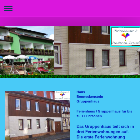
Haus
Benneckenstein
Gruppenhaus
Ferienhaus / Gruppenhaus für bis
zu 17 Personen
Das Gruppenhaus teilt sich in
drei Ferienwohnungen auf.
Die erste Ferienwohnung