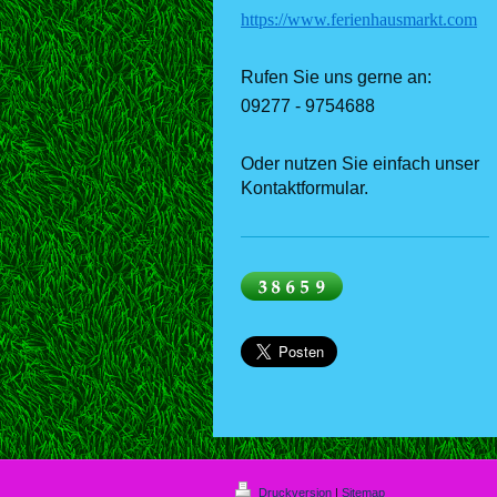
https://www.ferienhausmarkt.com
Rufen Sie uns gerne an:
09277 - 9754688
Oder nutzen Sie einfach unser
Kontaktformular.
Druckversion
|
Sitemap